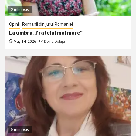
3 min read
Opinii
Romanii din jurul Romaniei
La umbra „fratelui mai mare”
May 14, 2026
Doina Dabija
5 min read