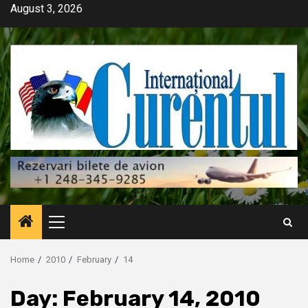
Skip
August 3, 2026
to
content
Primary
Menu
Home
2010
February
14
Day:
February 14, 2010