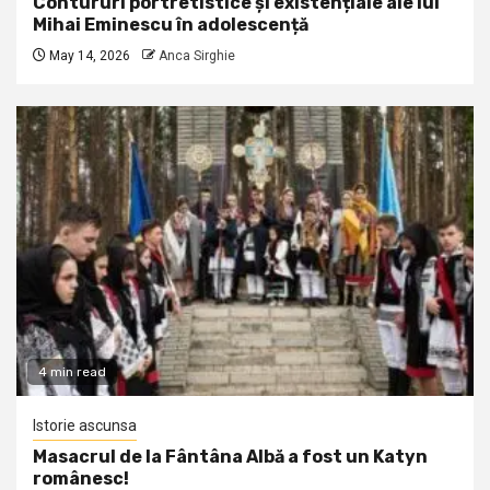
Contururi portretistice și existențiale ale lui
Mihai Eminescu în adolescență
May 14, 2026
Anca Sirghie
4 min read
Istorie ascunsa
Masacrul de la Fântâna Albă a fost un Katyn
românesc!