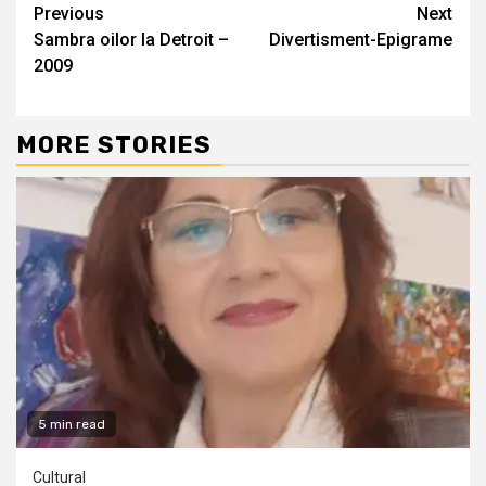
Continue
Previous
Next
Sambra oilor la Detroit –
Divertisment-Epigrame
Reading
2009
MORE STORIES
5 min read
Cultural