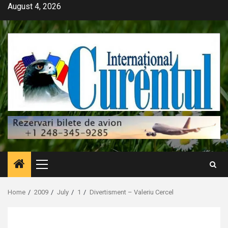
Skip
August 4, 2026
to
content
Primary
Menu
Home
2009
July
1
Divertisment – Valeriu Cercel