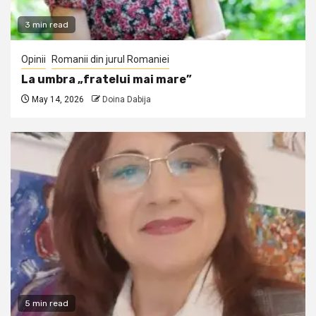
3 min read
Opinii
Romanii din jurul Romaniei
La umbra „fratelui mai mare”
May 14, 2026
Doina Dabija
5 min read