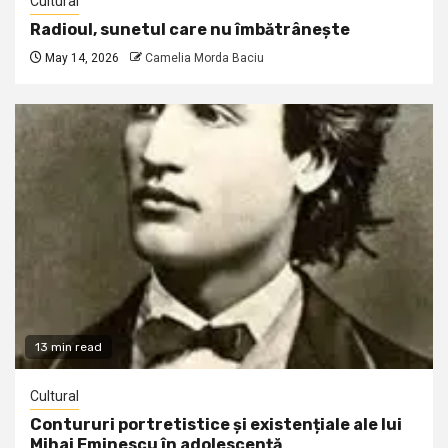
Cultural
Radioul, sunetul care nu îmbătrânește
May 14, 2026
Camelia Morda Baciu
13 min read
Cultural
Contururi portretistice și existențiale ale lui
Mihai Eminescu în adolescență