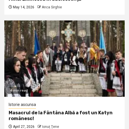
May 14, 2026
Anca Sirghie
4 min read
Istorie ascunsa
Masacrul de la Fântâna Albă a fost un Katyn
românesc!
April 27, 2026
Ionuţ Ţene