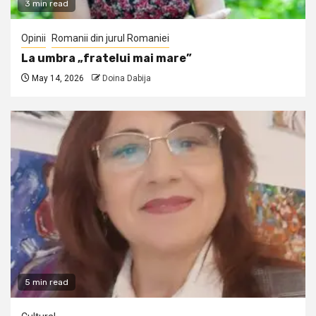
3 min read
Opinii
Romanii din jurul Romaniei
La umbra „fratelui mai mare”
May 14, 2026
Doina Dabija
5 min read