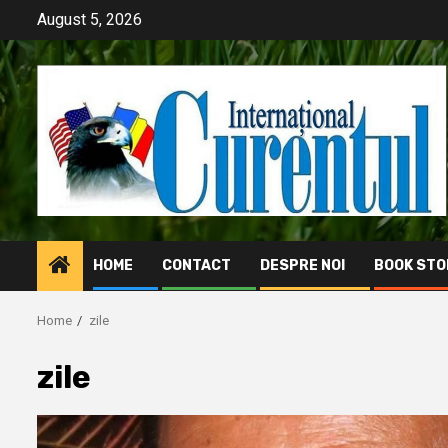
Skip
August 5, 2026
to
content
HOME
CONTACT
DESPRE NOI
BOOK STO
Home
zile
zile