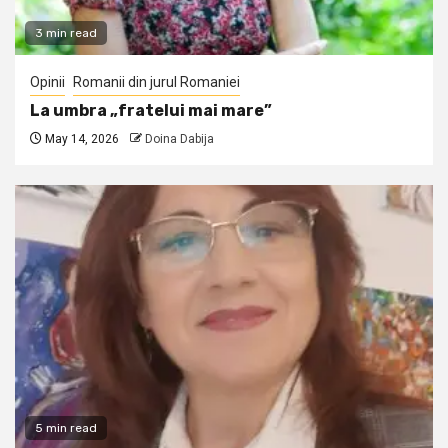
3 min read
Opinii
Romanii din jurul Romaniei
La umbra „fratelui mai mare”
May 14, 2026
Doina Dabija
5 min read