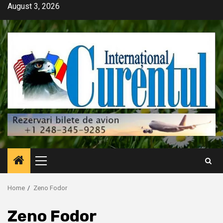
Skip
August 3, 2026
to
content
Primary
Menu
Home
Zeno Fodor
Zeno Fodor