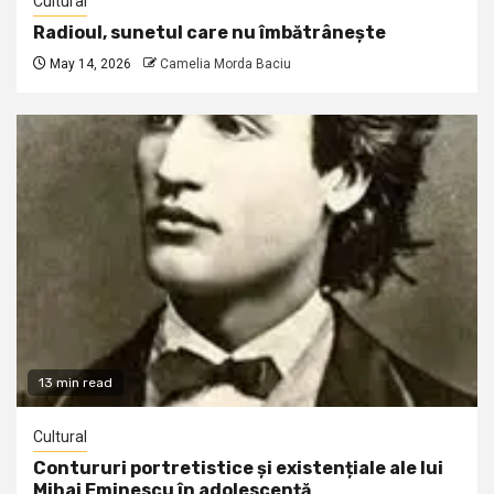
Cultural
Radioul, sunetul care nu îmbătrânește
May 14, 2026
Camelia Morda Baciu
13 min read
Cultural
Contururi portretistice și existențiale ale lui
Mihai Eminescu în adolescență