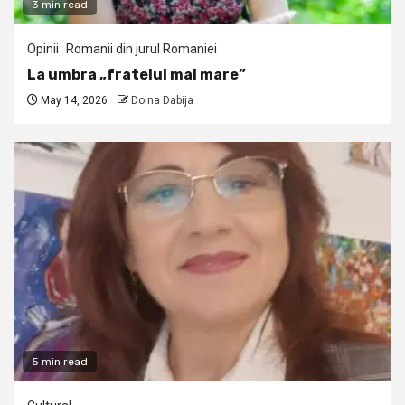
3 min read
Opinii
Romanii din jurul Romaniei
La umbra „fratelui mai mare”
May 14, 2026
Doina Dabija
5 min read