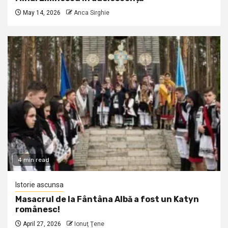
May 14, 2026
Anca Sirghie
4 min read
Istorie ascunsa
Masacrul de la Fântâna Albă a fost un Katyn
românesc!
April 27, 2026
Ionuţ Ţene