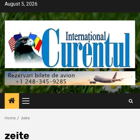
Skip
August 5, 2026
to
content
Primary
Menu
Home
zeite
zeite