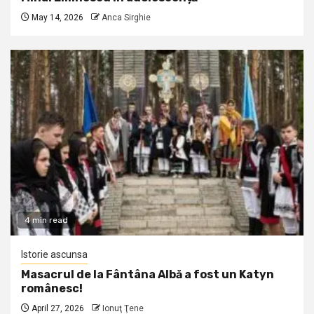
May 14, 2026
Anca Sirghie
4 min read
Istorie ascunsa
Masacrul de la Fântâna Albă a fost un Katyn
românesc!
April 27, 2026
Ionuţ Ţene