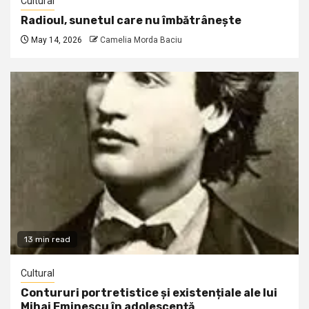
Cultural
Radioul, sunetul care nu îmbătrânește
May 14, 2026
Camelia Morda Baciu
13 min read
Cultural
Contururi portretistice și existențiale ale lui
Mihai Eminescu în adolescență