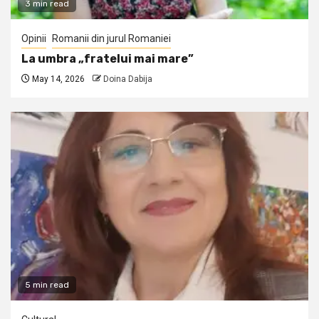
3 min read
Opinii
Romanii din jurul Romaniei
La umbra „fratelui mai mare”
May 14, 2026
Doina Dabija
5 min read