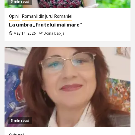
3 min read
Opinii
Romanii din jurul Romaniei
La umbra „fratelui mai mare”
May 14, 2026
Doina Dabija
5 min read