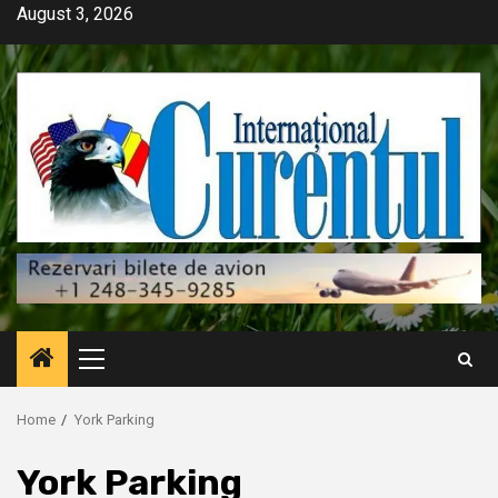
Skip
August 3, 2026
to
content
Primary
Menu
Home
York Parking
York Parking