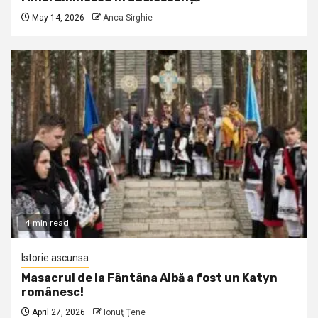
May 14, 2026
Anca Sirghie
4 min read
Istorie ascunsa
Masacrul de la Fântâna Albă a fost un Katyn
românesc!
April 27, 2026
Ionuţ Ţene