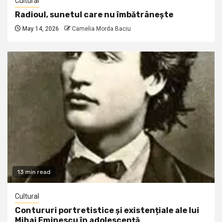
Cultural
Radioul, sunetul care nu îmbătrânește
May 14, 2026
Camelia Morda Baciu
13 min read
Cultural
Contururi portretistice și existențiale ale lui
Mihai Eminescu în adolescență