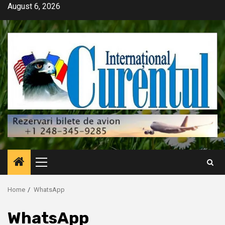
Skip
August 6, 2026
to
content
Primary
Menu
Home
WhatsApp
WhatsApp