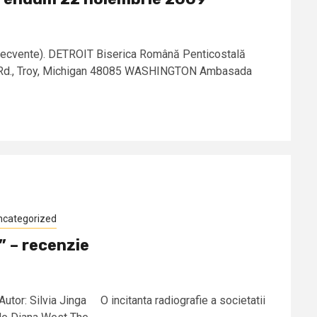
i frecvente). DETROIT Biserica Română Penticostală
 Rd., Troy, Michigan 48085 WASHINGTON Ambasada
ncategorized
” – recenzie
utor: Silvia Jinga O incitanta radiografie a societatii