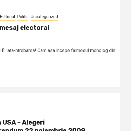
Editorial
Politic
Uncategorized
esaj electoral
fi: iata-ntrebarea! Cam asa incepe faimosul monolog din
n USA – Alegeri
erendum 22 noiembrie 2009