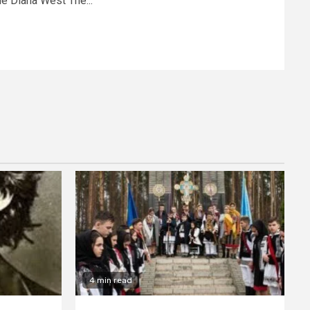
e Diana West The...
4 min read