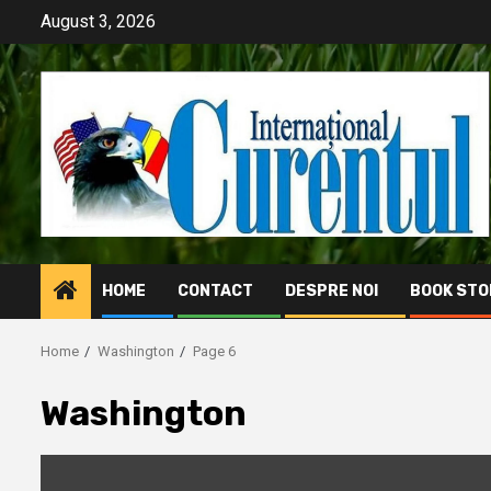
Skip
August 3, 2026
to
content
HOME
CONTACT
DESPRE NOI
BOOK STO
Home
Washington
Page 6
Washington