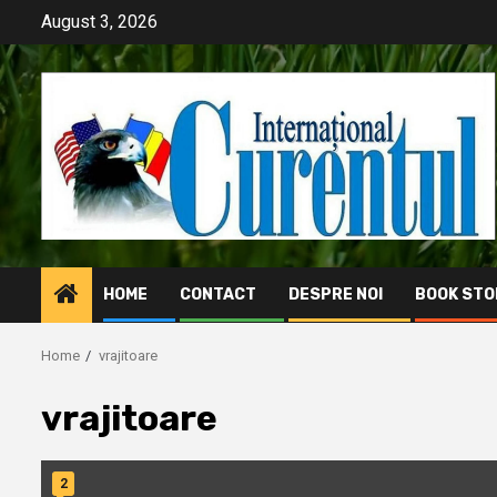
Skip
August 3, 2026
to
content
HOME
CONTACT
DESPRE NOI
BOOK STO
Home
vrajitoare
vrajitoare
2