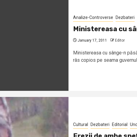
Analize-Controverse
Dezbateri
Ministereasa cu s
January 17, 2011
Editor
Ministereasa cu sânge-n pă
râs copios pe seama guvernulu
Cultural
Dezbateri
Editorial
Unc
Erezii de ambe spe