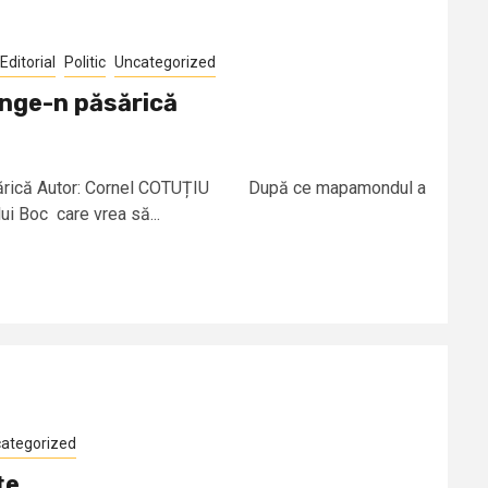
Editorial
Politic
Uncategorized
ânge-n păsărică
sărică Autor: Cornel COTUȚIU După ce mapamondul a
i Boc care vrea să...
ategorized
ţe