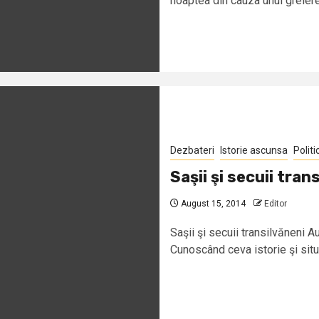
noaptea din cauza unui greiere
Dezbateri
Istorie ascunsa
Politi
Saşii şi secuii tran
August 15, 2014
Editor
Saşii şi secuii transilvăneni A
Cunoscând ceva istorie şi situa