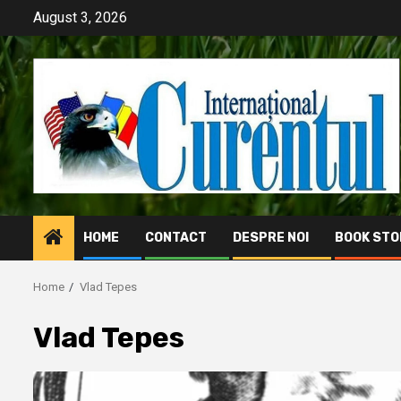
Skip
August 3, 2026
to
content
HOME
CONTACT
DESPRE NOI
BOOK STO
Home
Vlad Tepes
Vlad Tepes