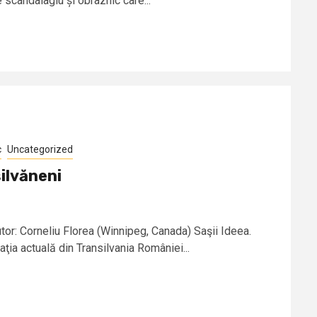
 scandalagiu și obraznic care...
c
Uncategorized
silvăneni
utor: Corneliu Florea (Winnipeg, Canada) Saşii Ideea.
ţia actuală din Transilvania României...