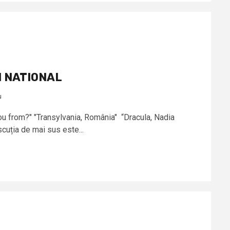
N NATIONAL
u
u from?" "Transylvania, România" “Dracula, Nadia
cuția de mai sus este...