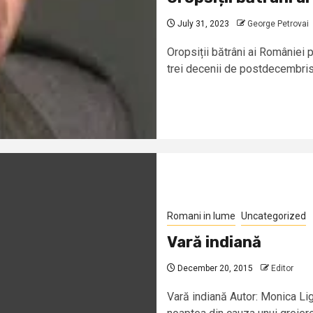
July 31, 2023
George Petrovai
Oropsiții bătrâni ai României
trei decenii de postdecembrism
Romani in lume
Uncategorized
Vară indiană
December 20, 2015
Editor
Vară indiană Autor: Monica Lig