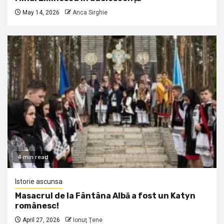
May 14, 2026
Anca Sirghie
4 min read
Istorie ascunsa
Masacrul de la Fântâna Albă a fost un Katyn
românesc!
April 27, 2026
Ionuţ Ţene