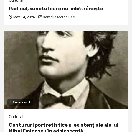
Cultural
Radioul, sunetul care nu îmbătrânește
May 14, 2026
Camelia Morda Baciu
13 min read
Cultural
Contururi portretistice și existențiale ale lui
Mihai Eminescu în adolescență