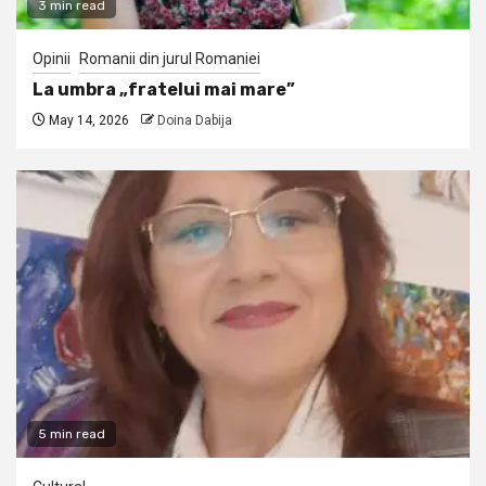
3 min read
Opinii
Romanii din jurul Romaniei
La umbra „fratelui mai mare”
May 14, 2026
Doina Dabija
5 min read