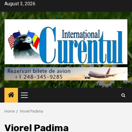
Skip
August 3, 2026
to
content
Primary
Menu
Home
Viorel Padima
Viorel Padima