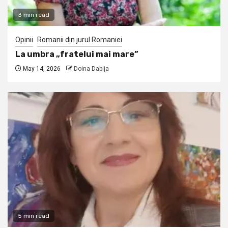
3 min read
Opinii
Romanii din jurul Romaniei
La umbra „fratelui mai mare”
May 14, 2026
Doina Dabija
5 min read