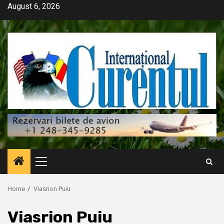
Skip
August 6, 2026
to
content
Primary
Menu
Home
Viasrion Puiu
Viasrion Puiu