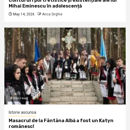
Contururi portretistice și existențiale ale lui
Mihai Eminescu în adolescență
May 14, 2026
Anca Sirghie
4 min read
Istorie ascunsa
Masacrul de la Fântâna Albă a fost un Katyn
românesc!