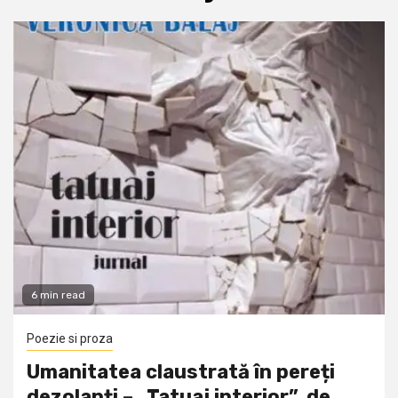
6 min read
Poezie si proza
Umanitatea claustrată în pereți
dezolanți – „Tatuaj interior”, de