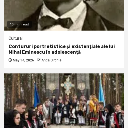
13 min read
Cultural
Contururi portretistice și existențiale ale lui
Mihai Eminescu în adolescență
May 14, 2026
Anca Sirghie