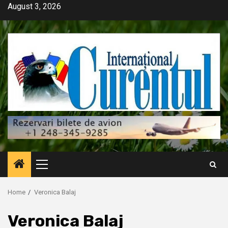
Skip
August 3, 2026
to
content
Primary
Menu
Home
Veronica Balaj
Veronica Balaj