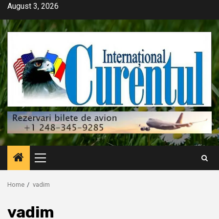
Skip
August 3, 2026
to
content
Primary
Menu
Home
vadim
vadim