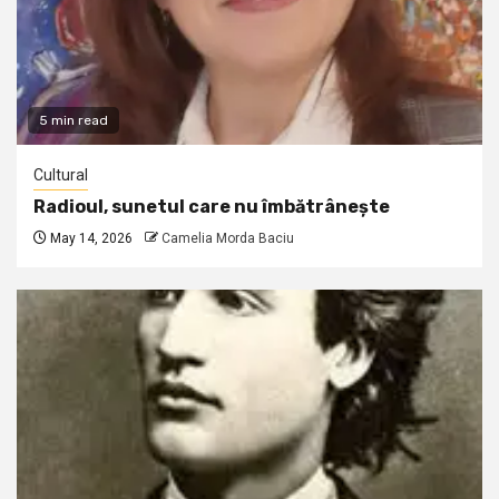
5 min read
Cultural
Radioul, sunetul care nu îmbătrânește
May 14, 2026
Camelia Morda Baciu