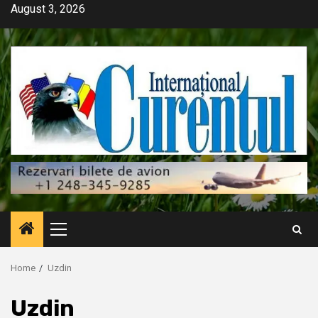
Skip
August 3, 2026
to
content
Primary
Menu
Home
Uzdin
Uzdin