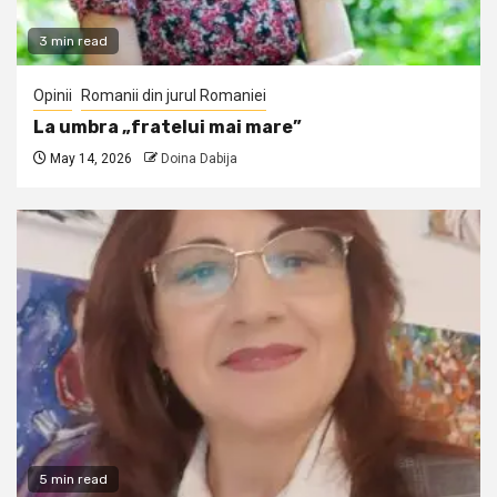
3 min read
Opinii
Romanii din jurul Romaniei
La umbra „fratelui mai mare”
May 14, 2026
Doina Dabija
5 min read