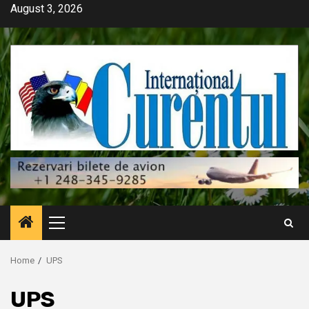
Skip
August 3, 2026
to
content
Primary
Menu
Home
UPS
UPS