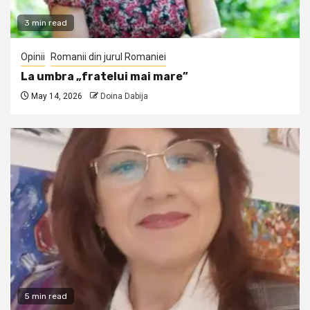
3 min read
Opinii
Romanii din jurul Romaniei
La umbra „fratelui mai mare”
May 14, 2026
Doina Dabija
5 min read