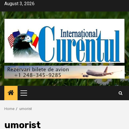
Skip
August 3, 2026
to
content
Primary
Menu
Home
umorist
umorist