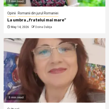
3 min read
Opinii
Romanii din jurul Romaniei
La umbra „fratelui mai mare”
May 14, 2026
Doina Dabija
5 min read