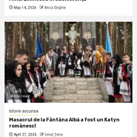
May 14, 2026
Anca Sirghie
4 min read
Istorie ascunsa
Masacrul de la Fântâna Albă a fost un Katyn
românesc!
April 27, 2026
Ionuţ Ţene