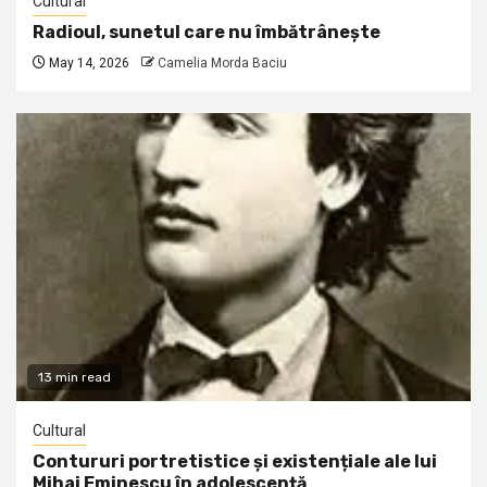
Cultural
Radioul, sunetul care nu îmbătrânește
May 14, 2026
Camelia Morda Baciu
13 min read
Cultural
Contururi portretistice și existențiale ale lui
Mihai Eminescu în adolescență