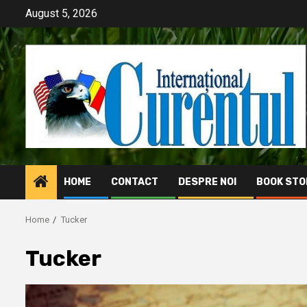
Skip
August 5, 2026
to
content
HOME
CONTACT
DESPRE NOI
BOOK STO
Home
Tucker
Tucker