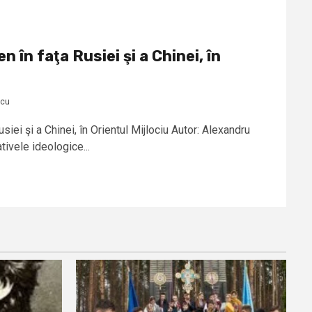
 în faţa Rusiei şi a Chinei, în
scu
siei şi a Chinei, în Orientul Mijlociu Autor: Alexandru
ivele ideologice...