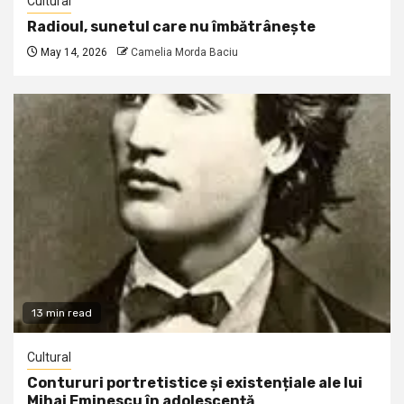
Cultural
Radioul, sunetul care nu îmbătrânește
May 14, 2026
Camelia Morda Baciu
13 min read
Cultural
Contururi portretistice și existențiale ale lui
Mihai Eminescu în adolescență