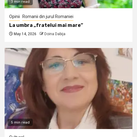
3 min read
Opinii
Romanii din jurul Romaniei
La umbra „fratelui mai mare”
May 14, 2026
Doina Dabija
5 min read