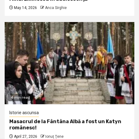
May 14, 2026
Anca Sirghie
4 min read
Istorie ascunsa
Masacrul de la Fântâna Albă a fost un Katyn
românesc!
April 27, 2026
Ionuţ Ţene