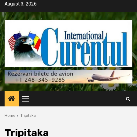
Skip
August 3, 2026
to
content
Primary
Menu
Home
Tripitaka
Tripitaka