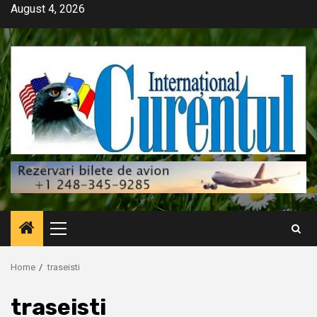
Skip
August 4, 2026
to
content
Primary
Menu
Home
traseisti
traseisti