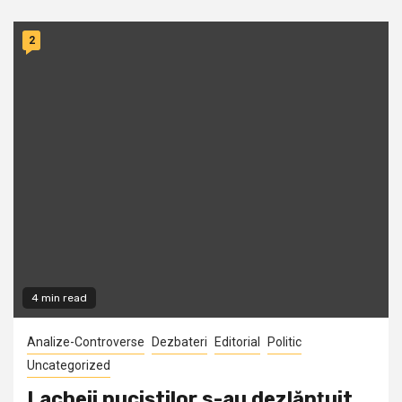
2
4 min read
Analize-Controverse
Dezbateri
Editorial
Politic
Uncategorized
Lacheii puciştilor s-au dezlănţuit