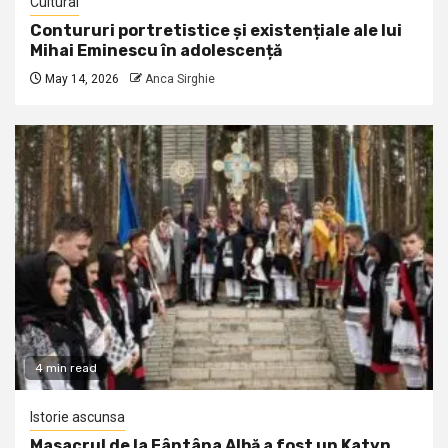
Cultural
Contururi portretistice și existențiale ale lui
Mihai Eminescu în adolescență
May 14, 2026
Anca Sirghie
4 min read
Istorie ascunsa
Masacrul de la Fântâna Albă a fost un Katyn