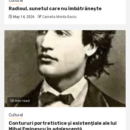
Cultural
Radioul, sunetul care nu îmbătrânește
May 14, 2026
Camelia Morda Baciu
13 min read
Cultural
Contururi portretistice și existențiale ale lui
Mihai Eminescu în adolescență