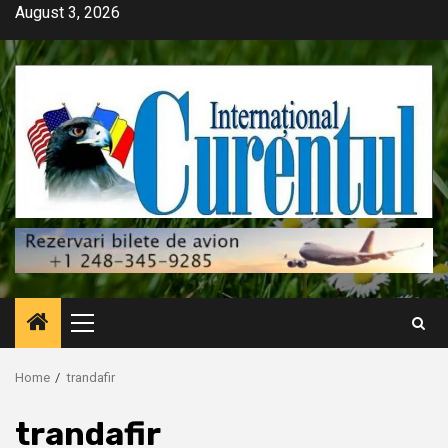
Skip
August 3, 2026
to
content
Primary
Menu
Home
trandafir
trandafir