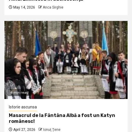
May 14, 2026
Anca Sirghie
4 min read
Istorie ascunsa
Masacrul de la Fântâna Albă a fost un Katyn
românesc!
April 27, 2026
Ionuţ Ţene