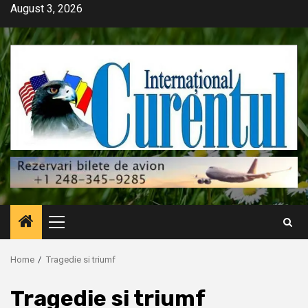
Skip
August 3, 2026
to
content
Primary
Menu
Home
Tragedie si triumf
Tragedie si triumf