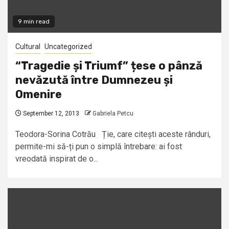
9 min read
Cultural
Uncategorized
“Tragedie și Triumf” țese o pânză
nevăzută între Dumnezeu și
Omenire
September 12, 2013
Gabriela Petcu
Teodora-Sorina Cotrău Ție, care citești aceste rânduri,
permite-mi să-ți pun o simplă întrebare: ai fost
vreodată inspirat de o...