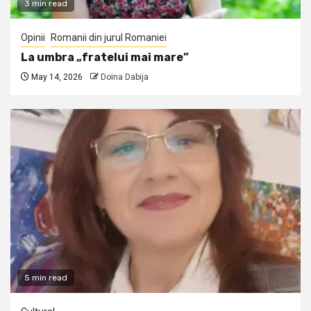
3 min read
Opinii
Romanii din jurul Romaniei
La umbra „fratelui mai mare”
May 14, 2026
Doina Dabija
5 min read