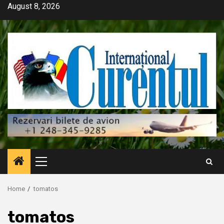
Skip
August 8, 2026
to
content
Primary
Menu
Home
tomatos
tomatos