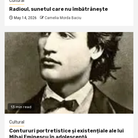
Cultural
Radioul, sunetul care nu îmbătrânește
May 14, 2026
Camelia Morda Baciu
13 min read
Cultural
Contururi portretistice și existențiale ale lui
Mihai Eminescu în adolescență