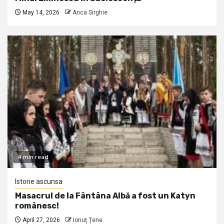
May 14, 2026
Anca Sirghie
4 min read
Istorie ascunsa
Masacrul de la Fântâna Albă a fost un Katyn
românesc!
April 27, 2026
Ionuţ Ţene