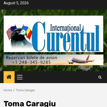
Skip
August 5, 2026
to
content
Primary
Menu
Home
Toma Caragiu
Toma Caragiu