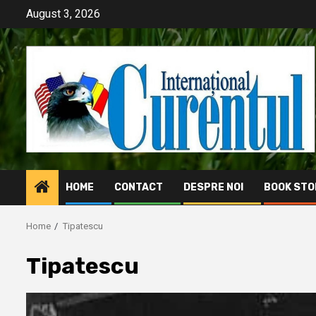
Skip
August 3, 2026
to
content
HOME
CONTACT
DESPRE NOI
BOOK STO
Home
Tipatescu
Tipatescu