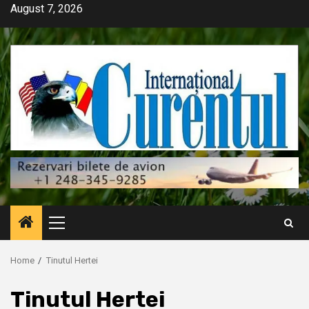
Skip
August 7, 2026
to
content
Primary
Menu
Home
Tinutul Hertei
Tinutul Hertei