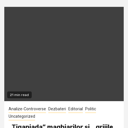
21 min read
Analize-Controverse
Dezbateri
Editorial
Politic
Uncategorized
„Ţiganiada” maghiarilor şi… grijile