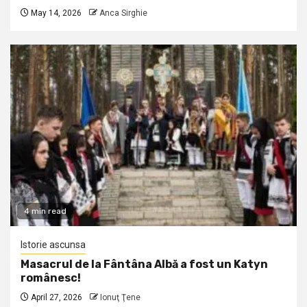
May 14, 2026
Anca Sirghie
4 min read
Istorie ascunsa
Masacrul de la Fântâna Albă a fost un Katyn
românesc!
April 27, 2026
Ionuţ Ţene