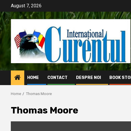
Skip
August 7, 2026
to
content
HOME
CONTACT
DESPRE NOI
BOOK STO
Home
Thomas Moore
Thomas Moore