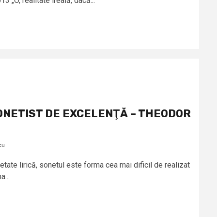
 „O, realitate ireală, dacă...
ONETIST DE EXCELENŢĂ – THEODOR
cu
te lirică, sonetul este forma cea mai dificil de realizat
a...