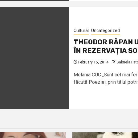
Cultural
Uncategorized
THEODOR RĂPAN U
ÎN REZERVAŢIA S
February 15, 2014
Gabriela Pet
Melania CUC „Sunt cel mai feri
făcută Poeziei, prin titlul potriv