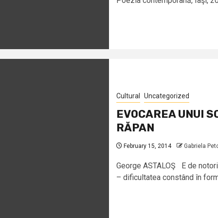
Poezia contemporană, Iaşi, 2013
Cultural
Uncategorized
EVOCAREA UNUI S
RĂPAN
February 15, 2014
Gabriela Pet
George ASTALOŞ E de notorieta
– dificultatea constând în form