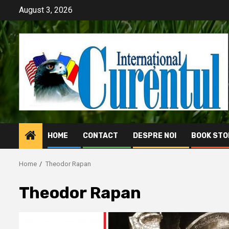
Skip
August 3, 2026
to
content
HOME
CONTACT
DESPRE NOI
BOOK STO
Home
Theodor Rapan
Theodor Rapan