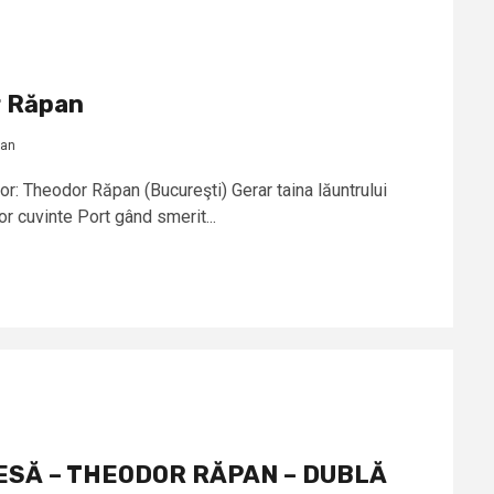
r Răpan
pan
: Theodor Răpan (Bucureşti) Gerar taina lăuntrului
r cuvinte Port gând smerit...
ESĂ – THEODOR RĂPAN – DUBLĂ