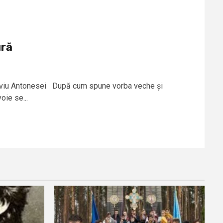
ură
 Liviu Antonesei După cum spune vorba veche și
oie se...