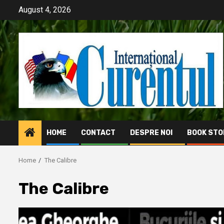
Skip
August 4, 2026
to
content
HOME
CONTACT
DESPRE NOI
BOOK STO
Home
The Calibre
The Calibre