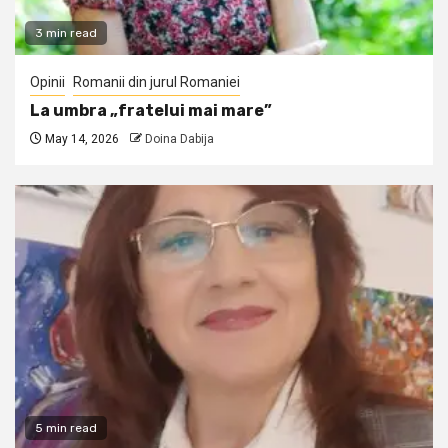
3 min read
Opinii
Romanii din jurul Romaniei
La umbra „fratelui mai mare”
May 14, 2026
Doina Dabija
5 min read