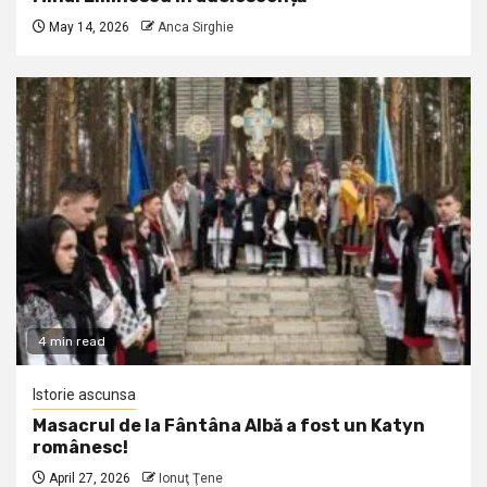
May 14, 2026
Anca Sirghie
4 min read
Istorie ascunsa
Masacrul de la Fântâna Albă a fost un Katyn
românesc!
April 27, 2026
Ionuţ Ţene