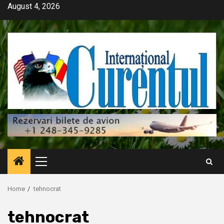
Skip
August 4, 2026
to
content
Primary
Menu
Home
tehnocrat
tehnocrat