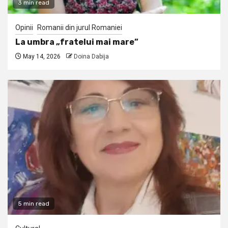
3 min read
Opinii
Romanii din jurul Romaniei
La umbra „fratelui mai mare”
May 14, 2026
Doina Dabija
5 min read