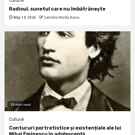
Cultural
Radioul, sunetul care nu îmbătrânește
May 14, 2026
Camelia Morda Baciu
13 min read
Cultural
Contururi portretistice și existențiale ale lui
Mihai Eminescu în adolescență