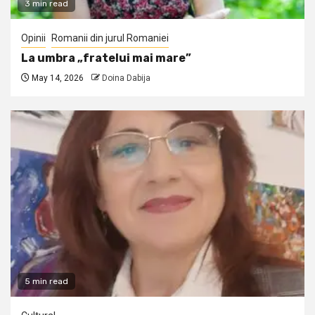
3 min read
Opinii
Romanii din jurul Romaniei
La umbra „fratelui mai mare”
May 14, 2026
Doina Dabija
5 min read