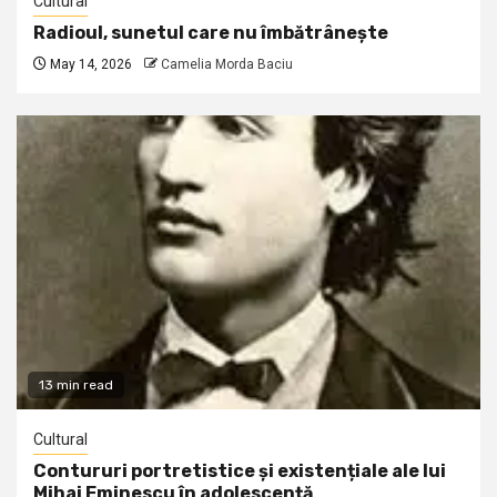
Cultural
Radioul, sunetul care nu îmbătrânește
May 14, 2026
Camelia Morda Baciu
13 min read
Cultural
Contururi portretistice și existențiale ale lui
Mihai Eminescu în adolescență