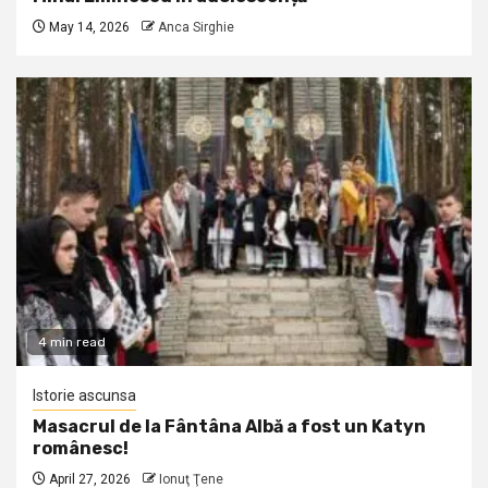
May 14, 2026
Anca Sirghie
4 min read
Istorie ascunsa
Masacrul de la Fântâna Albă a fost un Katyn
românesc!
April 27, 2026
Ionuţ Ţene