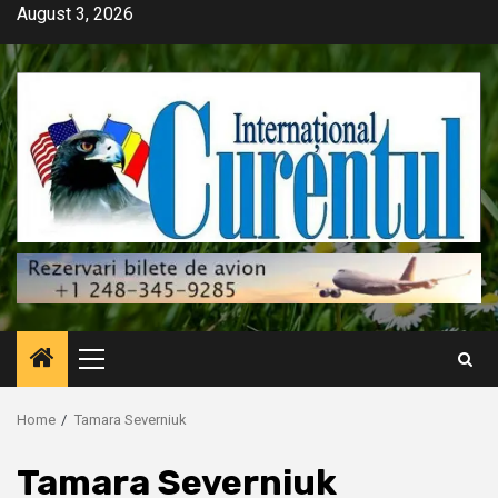
Skip
August 3, 2026
to
content
Primary
Menu
Home
Tamara Severniuk
Tamara Severniuk