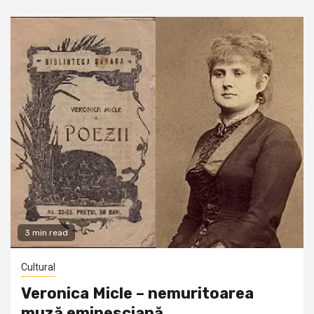
3 min read
Cultural
Veronica Micle – nemuritoarea
muză eminesciană