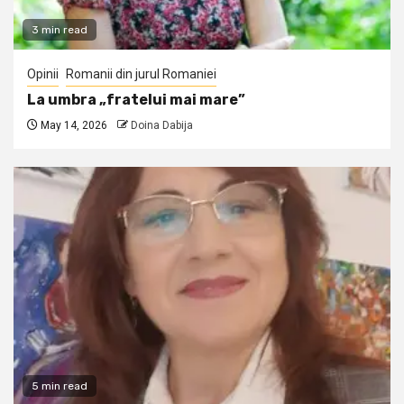
3 min read
Opinii
Romanii din jurul Romaniei
La umbra „fratelui mai mare”
May 14, 2026
Doina Dabija
5 min read