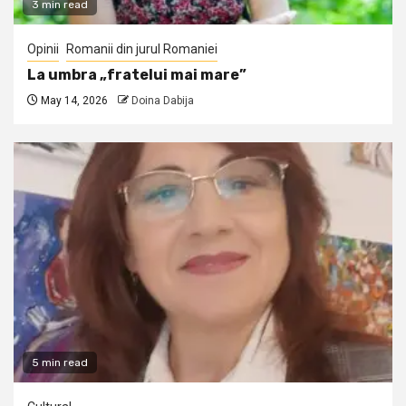
3 min read
Opinii
Romanii din jurul Romaniei
La umbra „fratelui mai mare”
May 14, 2026
Doina Dabija
5 min read