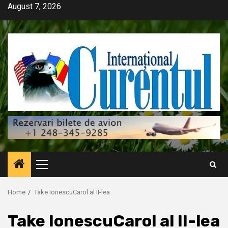
Skip
August 7, 2026
to
content
Primary
Menu
Home
Take IonescuCarol al II-lea
Take IonescuCarol al II-lea