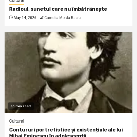
Cultural
Radioul, sunetul care nu îmbătrânește
May 14, 2026
Camelia Morda Baciu
13 min read
Cultural
Contururi portretistice și existențiale ale lui
Mihai Eminescu în adolescență