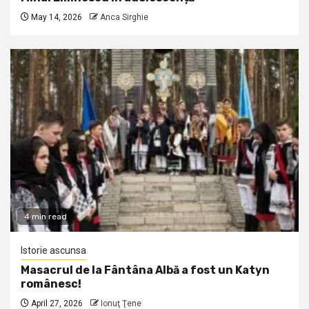
May 14, 2026
Anca Sirghie
4 min read
Istorie ascunsa
Masacrul de la Fântâna Albă a fost un Katyn
românesc!
April 27, 2026
Ionuţ Ţene