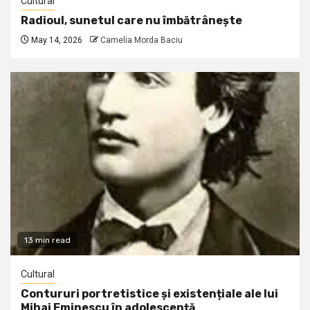
Cultural
Radioul, sunetul care nu îmbătrânește
May 14, 2026
Camelia Morda Baciu
13 min read
Cultural
Contururi portretistice și existențiale ale lui
Mihai Eminescu în adolescență