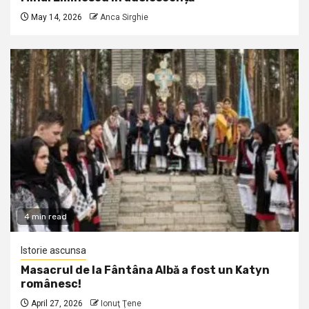
May 14, 2026
Anca Sirghie
4 min read
Istorie ascunsa
Masacrul de la Fântâna Albă a fost un Katyn
românesc!
April 27, 2026
Ionuţ Ţene