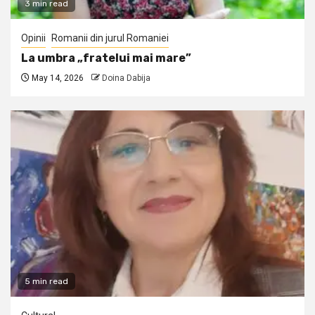
3 min read
Opinii
Romanii din jurul Romaniei
La umbra „fratelui mai mare”
May 14, 2026
Doina Dabija
5 min read