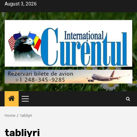
Skip
August 3, 2026
to
content
Primary
Menu
Home
tabliyri
tabliyri