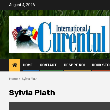
Skip
August 4, 2026
to
content
HOME
CONTACT
DESPRE NOI
BOOK STO
Home
Sylvia Plath
Sylvia Plath