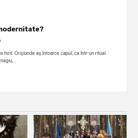
tmodernitate?
u
 hoit. Orişiunde aş întoarce capul, ca într-un ritual
agiu,...