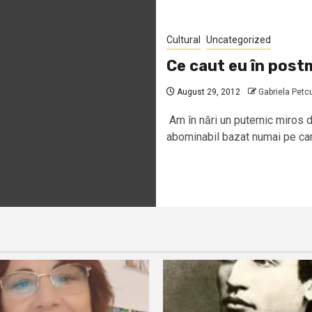
Cultural
Uncategorized
Ce caut eu în pos
August 29, 2012
Gabriela Petc
Am în nări un puternic miros de
abominabil bazat numai pe carn