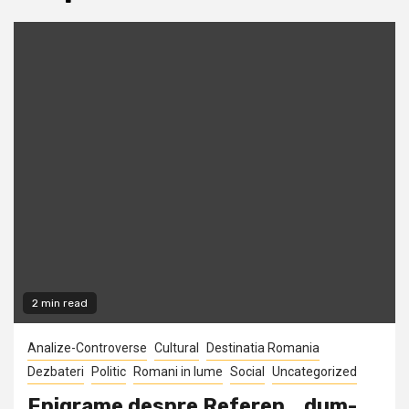
2 min read
Analize-Controverse
Cultural
Destinatia Romania
Dezbateri
Politic
Romani in lume
Social
Uncategorized
Epigrame despre Referen… dum-