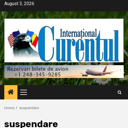
Skip
August 3, 2026
to
content
Primary
Menu
Home
suspendare
suspendare