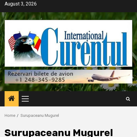
Skip
August 3, 2026
to
content
Primary
Menu
Home
Surupaceanu Mugurel
Surupaceanu Mugurel