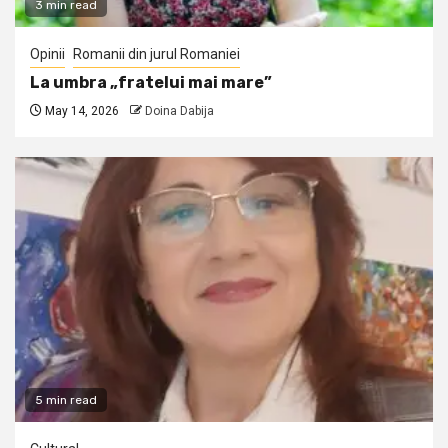
3 min read
Opinii
Romanii din jurul Romaniei
La umbra „fratelui mai mare”
May 14, 2026
Doina Dabija
5 min read