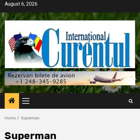
Skip
August 6, 2026
to
content
Primary
Menu
Home
Superman
Superman