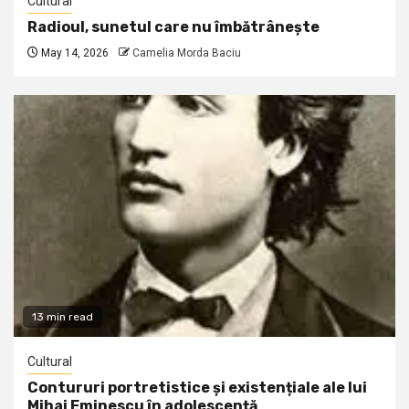
Cultural
Radioul, sunetul care nu îmbătrânește
May 14, 2026
Camelia Morda Baciu
13 min read
Cultural
Contururi portretistice și existențiale ale lui
Mihai Eminescu în adolescență