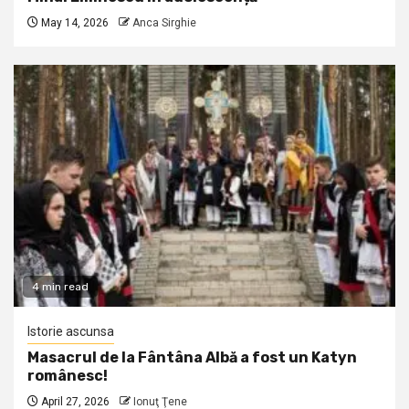
May 14, 2026
Anca Sirghie
4 min read
Istorie ascunsa
Masacrul de la Fântâna Albă a fost un Katyn
românesc!
April 27, 2026
Ionuţ Ţene