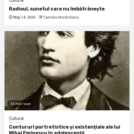
Cultural
Radioul, sunetul care nu îmbătrânește
May 14, 2026
Camelia Morda Baciu
13 min read
Cultural
Contururi portretistice și existențiale ale lui
Mihai Eminescu în adolescență