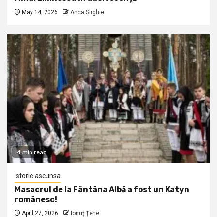
May 14, 2026
Anca Sirghie
4 min read
Istorie ascunsa
Masacrul de la Fântâna Albă a fost un Katyn
românesc!
April 27, 2026
Ionuţ Ţene