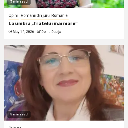
3 min read
Opinii
Romanii din jurul Romaniei
La umbra „fratelui mai mare”
May 14, 2026
Doina Dabija
5 min read