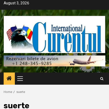
Skip
August 3, 2026
to
content
Primary
Menu
Home
suerte
suerte