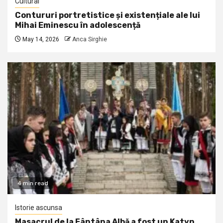
Cultural
Contururi portretistice și existențiale ale lui
Mihai Eminescu în adolescență
May 14, 2026
Anca Sirghie
4 min read
Istorie ascunsa
Masacrul de la Fântâna Albă a fost un Katyn