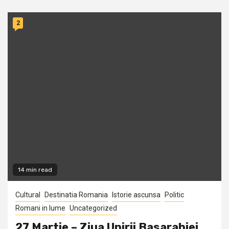
2
14 min read
Cultural
Destinatia Romania
Istorie ascunsa
Politic
Romani in lume
Uncategorized
27 Martie – Ziua Unirii Basarabiei