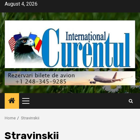
Skip
August 4, 2026
to
content
Primary
Menu
Home
Stravinskii
Stravinskii