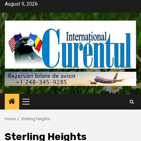
Skip
August 9, 2026
to
content
Primary
Menu
Home
Sterling Heights
Sterling Heights