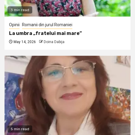
3 min read
Opinii
Romanii din jurul Romaniei
La umbra „fratelui mai mare”
May 14, 2026
Doina Dabija
5 min read