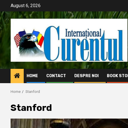
Skip
August 6, 2026
to
content
HOME
CONTACT
DESPRE NOI
BOOK STO
Home
Stanford
Stanford