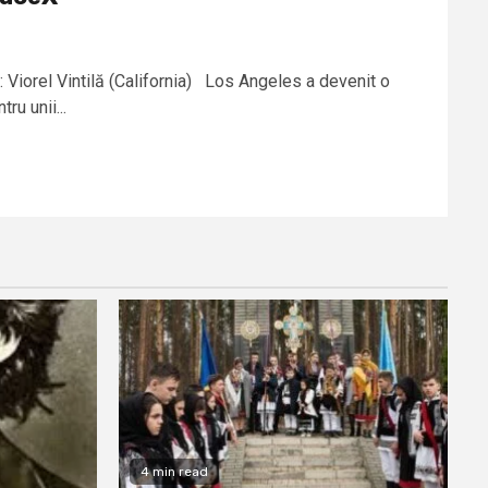
 Viorel Vintilă (California) Los Angeles a devenit o
u unii...
4 min read