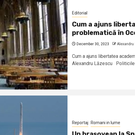
Editorial
Cum a ajuns libert
problematică în Oc
December 30, 2023
Alexandru
Cum a ajuns libertatea academ
Alexandru Lăzescu Politicile de
Reportaj
Romani in lume
Un braşovean la S