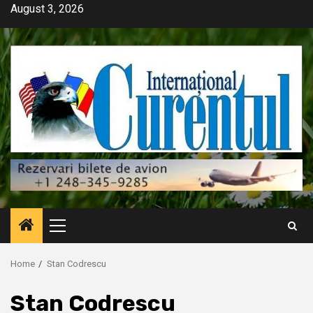
Skip
August 3, 2026
to
content
Primary
Menu
Home
Stan Codrescu
Stan Codrescu