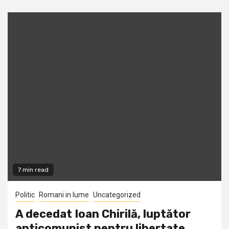
7 min read
Politic
Romani in lume
Uncategorized
A decedat Ioan Chirilă, luptător
anticomunist pentru libertate