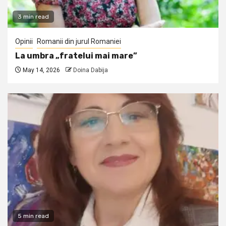
3 min read
Opinii
Romanii din jurul Romaniei
La umbra „fratelui mai mare”
May 14, 2026
Doina Dabija
5 min read