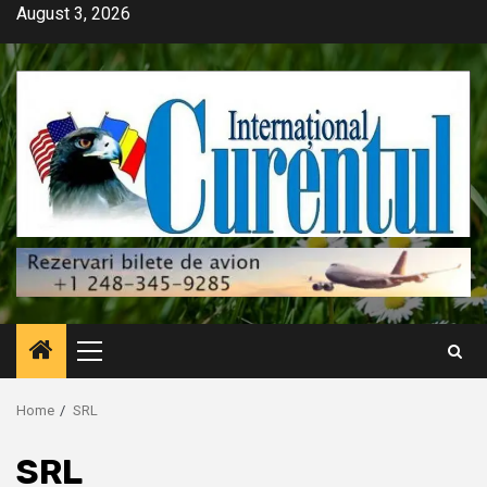
Skip
August 3, 2026
to
content
Primary
Menu
Home
SRL
SRL