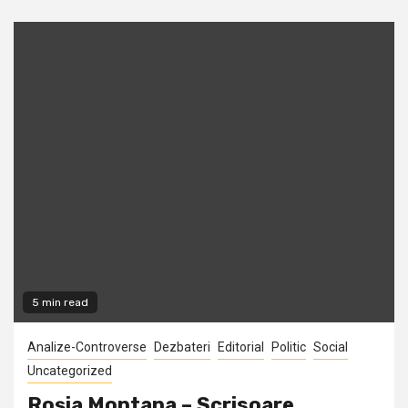
5 min read
Analize-Controverse
Dezbateri
Editorial
Politic
Social
Uncategorized
Roşia Montana – Scrisoare