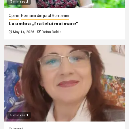
3 min read
Opinii
Romanii din jurul Romaniei
La umbra „fratelui mai mare”
May 14, 2026
Doina Dabija
5 min read