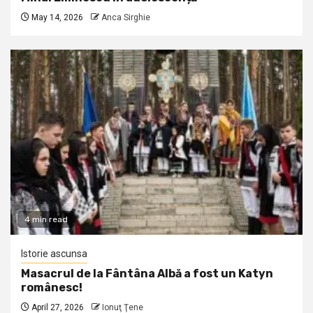
May 14, 2026
Anca Sirghie
4 min read
Istorie ascunsa
Masacrul de la Fântâna Albă a fost un Katyn
românesc!
April 27, 2026
Ionuţ Ţene