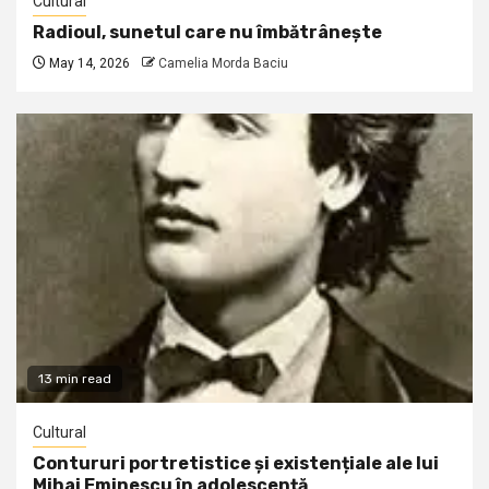
Cultural
Radioul, sunetul care nu îmbătrânește
May 14, 2026
Camelia Morda Baciu
13 min read
Cultural
Contururi portretistice și existențiale ale lui
Mihai Eminescu în adolescență