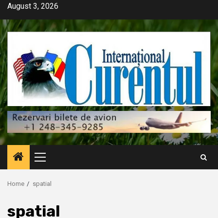
Skip
August 3, 2026
to
content
Primary
Menu
Home
spatial
spatial