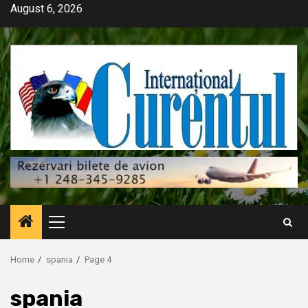
Skip
August 6, 2026
to
content
Primary
Menu
Home
spania
Page 4
spania