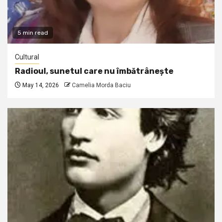
5 min read
Cultural
Radioul, sunetul care nu îmbătrânește
May 14, 2026
Camelia Morda Baciu