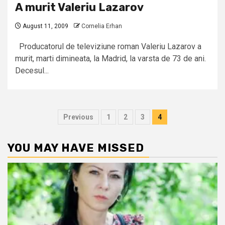
A murit Valeriu Lazarov
August 11, 2009
Cornelia Erhan
Producatorul de televiziune roman Valeriu Lazarov a
murit, marti dimineata, la Madrid, la varsta de 73 de ani.
Decesul...
Posts
Previous
1
2
3
4
pagination
YOU MAY HAVE MISSED